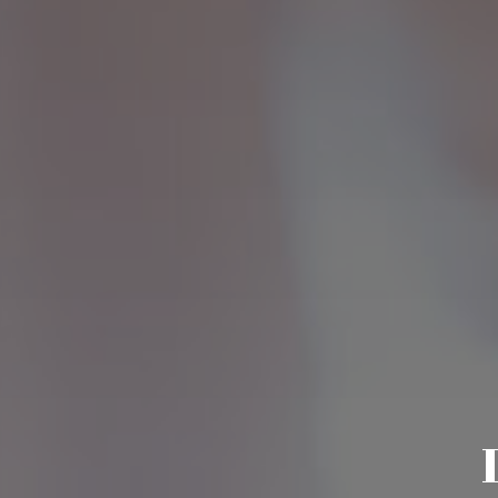
Votre email
Prénom du proche concerné
Age du proche concerné